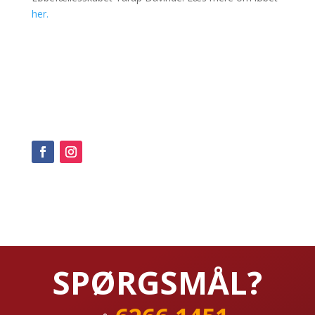
her.
SPØRGSMÅL?