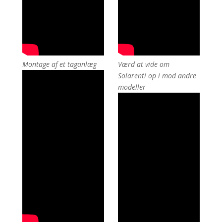
Montage af et taganlæg
Værd at vide om
Solarenti op i mod andre
modeller