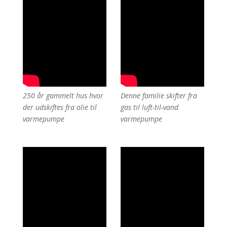
250 år gammelt hus hvor
Denne familie skifter fra
der udskiftes fra olie til
gas til luft-til-vand
varmepumpe
varmepumpe