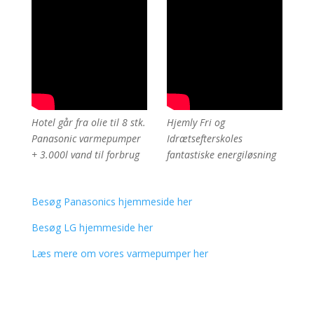
Hotel går fra olie til 8 stk.
Hjemly Fri og
Panasonic varmepumper
Idrætsefterskoles
+ 3.000l vand til forbrug
fantastiske energiløsning
Besøg Panasonics hjemmeside her
Besøg LG hjemmeside her
Læs mere om vores varmepumper her