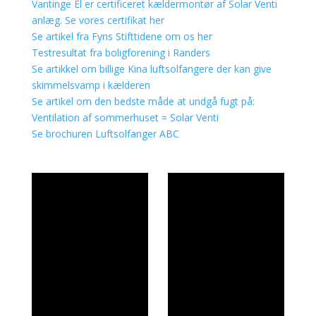
Vantinge El er certificeret kældermontør af Solar Venti
anlæg. Se vores certifikat her
Se artikel fra Fyns Stifttidene om os her
Testresultat fra boligforening i Randers
Se artikkel om billige Kina luftsolfangere der kan give
skimmelsvamp i kælderen
Se artikel om den bedste måde at undgå fugt på:
Ventilation af sommerhuset = Solar Venti
Se brochuren Luftsolfanger ABC