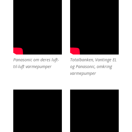
Panasonic om deres luft-
Totalbanken, Vantinge EL
til-luft varmepumper
og Panasonic, omkring
varmepumper