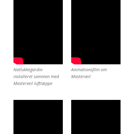
Natlukkegardin
Animationsfilm om
installeret sammen med
Masterveil
Masterveil lufttæppe